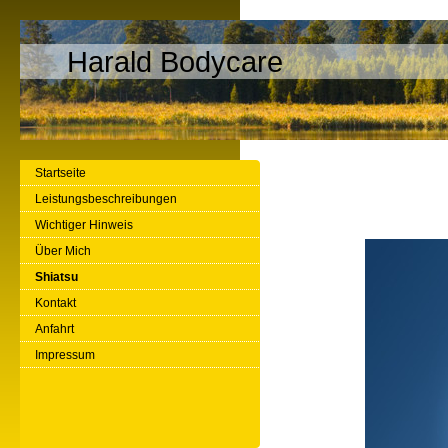
Harald Bodycare
Startseite
Leistungsbeschreibungen
Das 
Wichtiger Hinweis
Über Mich
Shiatsu
Kontakt
Anfahrt
Impressum