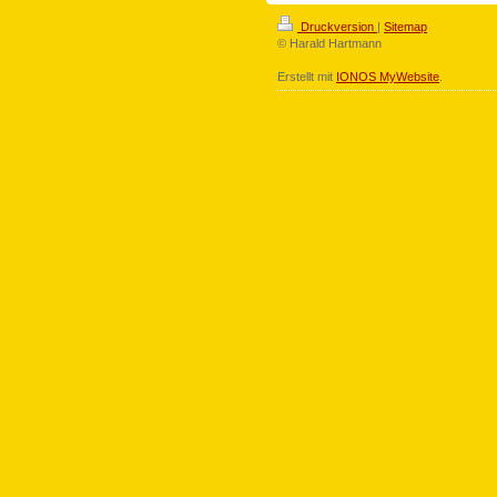
Druckversion
|
Sitemap
© Harald Hartmann
Erstellt mit
IONOS MyWebsite
.